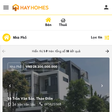
Bán
Thuê
Lọc tin
Nhà Phố
Hiển thị
1-9
trên tổng số
18
kết quả
Nhà Phố
VND
28.200.000.000
36 Trần Văn Sắc, Thảo Điền
0938231568
36 Trần Văn Sắc