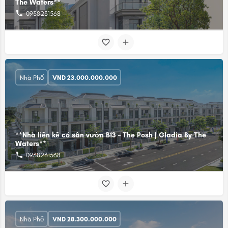
The Waters**
0938231568
Nhà Phố
VND
23.000.000.000
**Nhà liền kề có sân vườn B13 – The Posh | Gladia By The
Waters**
0938231568
Nhà Phố
VND
28.300.000.000