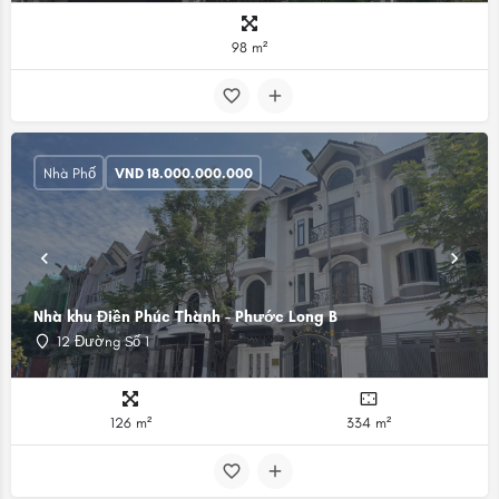
98 m²
Nhà Phố
VND
18.000.000.000
Nhà khu Điền Phúc Thành - Phước Long B
12 Đường Số 1
126 m²
334 m²