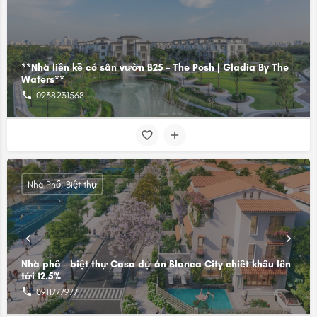
**Nhà liền kề có sân vườn B25 – The Posh | Gladia By The
Waters**
0938231568
Nhà Phố, Biệt thự
Nhà phố - biệt thự Casa dự án Blanca City chiết khấu lên
tới 12.5%
0911777977